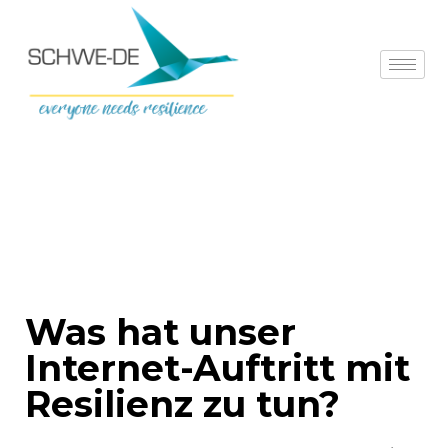
Zum
Startseite
»
BlogAll
»
Was hat unser Internet-Auftritt mit
Inhalt
Resilienz zu tun?
springen
Was hat unser
Internet-Auftritt mit
Resilienz zu tun?